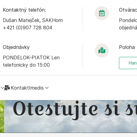
Kontaktný telefón:
Otvárac
Dušan Matejček, SAKHom
Pondelo
+421 (0)907 728 804
objedn
Objednávky
Poloha
PONDELOK-PIATOK Len
Han
telefonicky do 15:00
Kontakt
Imedis