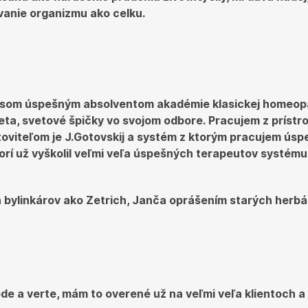
vanie organizmu ako celku.
 som úspešným absolventom akadémie klasickej homeopat
veta, svetové špičky vo svojom odbore. Pracujem z prístr
toviteľom je J.Gotovskij a systém z ktorým pracujem úsp
 ktorí už vyškolil veľmi veľa úspešných terapeutov syst
bylinkárov ako Zetrich, Janča oprášením starých herbáro
rode a verte, mám to overené už na veľmi veľa klientoch a