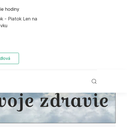
ie hodiny
k - Piatok Len na
ávku
dlová