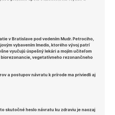
ie v Bratislave pod vedením Mudr. Petrociho,
ojovým vybavením Imedis, ktorého vývoj patrí
ešne vyučujú úspešný lekári a mojím učiteľom
ému biorezonancie, vegetatívneho rezonančneho
v a postupov návratu k prírode ma priviedli aj
 to skutočné heslo návratu ku zdraviu je naozaj