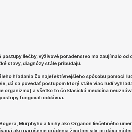
é postupy liečby, výživové poradenstvo ma zaujímalo od 
žké stavy, diagnózy stále pribúdajú.
áleho hľadania čo najefektívnejšieho spôsobu pomoci ľ
e, dá sa povedať postupom ktorý stále viac ľudí vyhľadáv
ie organizmu) a všetko to čo klasická medicína neuznáva 
 postupy fungovali oddávna.
Bogera, Murphyho a knihy ako Organon liečebného umenia
saná ako narušenie prúdenia životnej sily, mi dáva nádej,