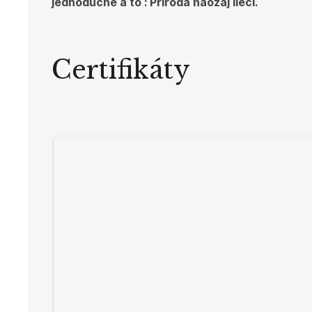
jednoduché a to : Príroda naozaj lieči.
Certifikáty