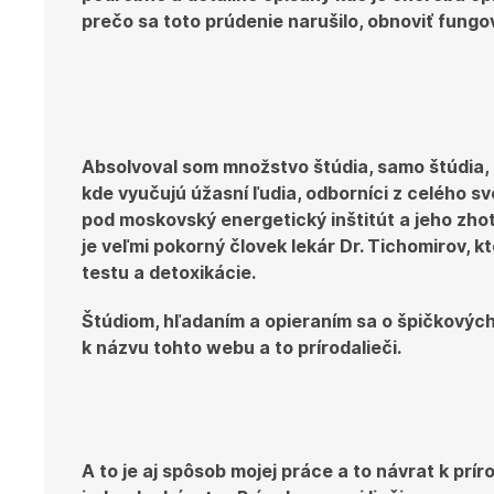
prečo sa toto prúdenie narušilo, obnoviť fungo
Absolvoval som množstvo štúdia, samo štúdia,
kde vyučujú úžasní ľudia, odborníci z celého s
pod moskovský energetický inštitút a jeho zho
je veľmi pokorný človek lekár Dr. Tichomirov,
testu a detoxikácie.
Štúdiom, hľadaním a opieraním sa o špičkových 
k názvu tohto webu a to prírodalieči.
A to je aj spôsob mojej práce a to návrat k prí