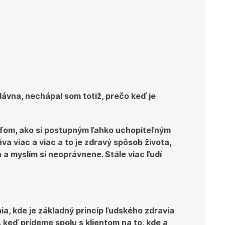
dávna, nechápal som totiž, prečo keď je
uďom, ako si postupným ľahko uchopiteľným
a viac a viac a to je zdravý spôsob života,
a myslím si neoprávnene. Stále viac ľudí
, kde je základný princíp ľudského zdravia
 keď prídeme spolu s klientom na to, kde a