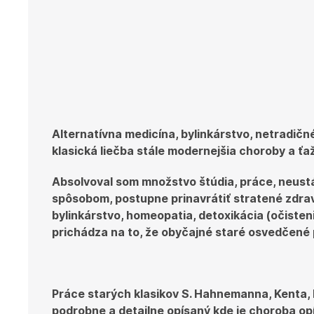
Alternatívna medicína, bylinkárstvo, netradičn
klasická liečba stále modernejšia choroby a ťa
Absolvoval som množstvo štúdia, práce, neust
spôsobom, postupne prinavrátiť stratené zdravi
bylinkárstvo, homeopatia, detoxikácia (očisten
prichádza na to, že obyčajné staré osvedčené
Práce starých klasikov S. Hahnemanna, Kenta, 
podrobne a detailne opísaný kde je choroba opí